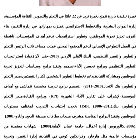
خبيرة تنفيذية بارزة تتمتع بخبرة تزيد عن 22 عامًا في التعلم والتطوير، الثقافة المؤسسية،
ارد البشرية، والتخطيط الاستراتيجي
.
تميزت بمهاراتها في إدارة التغيير، بناء
يز تجربة الموظفين، وتطوير استراتيجيات تدعم أهداف المؤسسات. ناشطة
لتطوعي الإنساني لدعم المجتمع المحلي عملت مساعد نائب الرئيس للتعلم
يير التنظيمي، البنك الأهلي الأردني (2018–حتى الآن)
.
قيادة استراتيجيات
تنظيمي وبرامج تحسين الأداء
،
تصميم وتنفيذ برامج وسياسات لتعزيز تجربة
مشاركة القيادة
.
،دعم تخطيط التطوير الشخصي لكبار التنفيذيين،مدير التعلم
نك الاتحاد
(2011–2018).
،تصميم برامج تدريبية مخصصة تتماشى مع أهداف
لإشراف على تقارير الأداء الشهرية
(KPI)
وبرامج القيادة،مدير التعلم
بنك
HSBC (2006–2011).
،تحديد احتياجات التدريب لمختلف مستويات
تنفيذ البرامج المناسبة،مشرف مبيعات بطاقات مسبقة الدفع، وانادو
(2001–
لوريوس إدارة أعمال، جامعة عمان الأهلية
(2000).
شهادات معتمدة من
مية مثل هارفارد وفرانكلين كوفي في القيادة، إدارة التغيير، وتجربة