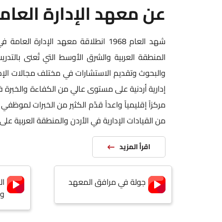
عن معهد الإدارة العام
اعتماد مدرب
تم العمل على تطوير معايير لتأهيل مدرب
شهد العام 1968 انطلاقة معهد الإدارة ا
لغايات الاستعانة بهم في تنفيذ البرامج
المنطقة العربية والشرق الأوسط التي تُعنى بالتدريب
التدريبية
والبحوث وتقديم الاستشارات في مختلف مجالات الإد
إدارية أردنية على مستوى عالي من الكفاءة والخبرة 
مركزاً إقليمياً واعداً قدّم الكثير من الخبرات لموظفي
من القيادات الإدارية في الأردن والمنطقة العربية ع
اقرأ المزيد
جولة في مرافق المعهد
ال
وا