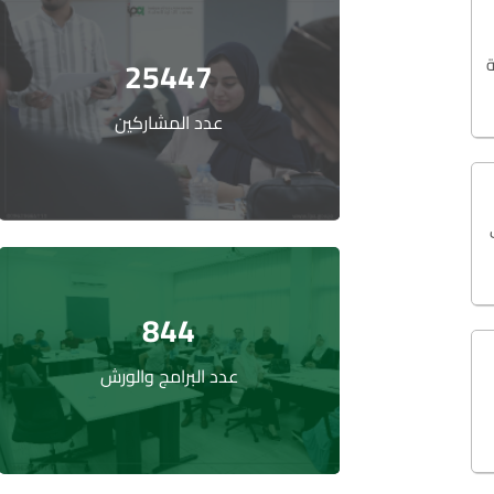
ة
25447
عدد المشاركين
844
عدد البرامج والورش