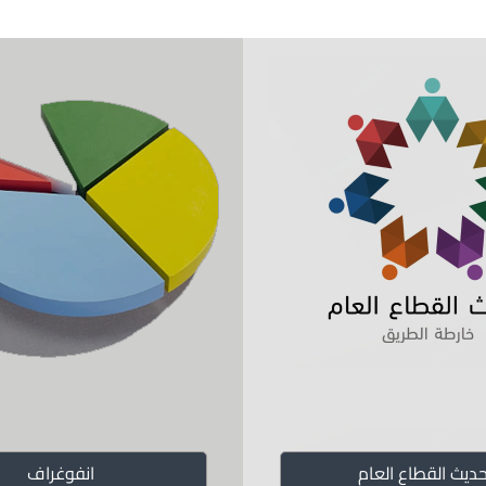
الأنظمة
التعليما
الهيكل ال
استراتيجي
شركاء ال
حديث القطاع العام
انفوغراف