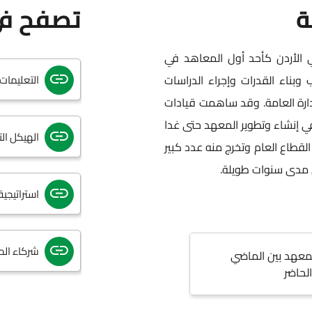
ة
تصفح في
الأنظمة
لعامة في الأردن كأحد أول المعاهد في
 وبناء القدرات وإجراء الدراسات
التعليما
ارة العامة. وقد ساهمت قيادات
في إنشاء وتطوير المعهد حتى غدا
الهيكل ال
 القطاع العام وتخرج منه عدد كبير
لى مدى سنوات طويلة.
استراتيجي
شركاء ال
معهد بين الماضي
لحاضر
المديريات